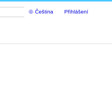
Select
Přihlášení
your
language