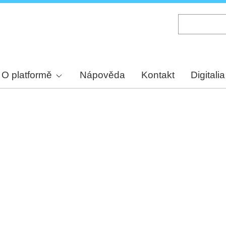
Skip
to
main
content
O platformě
Nápověda
Kontakt
Digitalia