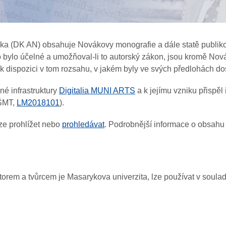
áka (DK AN) obsahuje Novákovy monografie a dále statě publiko
 bylo účelné a umožňoval-li to autorský zákon, jsou kromě Novák
k dispozici v tom rozsahu, v jakém byly ve svých předlohách 
é infrastruktury
Digitalia MUNI ARTS
a k jejímu vzniku přisp
MŠMT,
LM2018101
).
ze prohlížet nebo
prohledávat
. Podrobnější informace o obsahu
utorem a tvůrcem je Masarykova univerzita, lze používat v soul