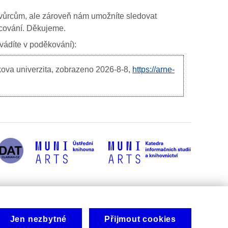
ím tvůrcům, ale zároveň nám umožníte sledovat
ancování. Děkujeme.
uvádíte v poděkování):
kova univerzita, zobrazeno
2026-8-8,
https://arne-
Jen nezbytné
Přijmout cookies