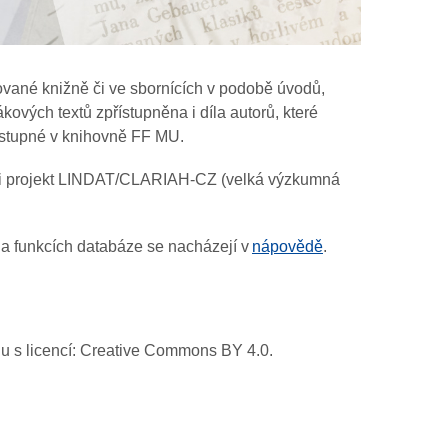
vané knižně či ve sbornících v podobě úvodů,
ových textů zpřístupněna i díla autorů, které
dostupné v knihovně FF MU.
ěl i projekt LINDAT/CLARIAH-CZ (velká výzkumná
 a funkcích databáze se nacházejí v
nápovědě
.
adu s licencí: Creative Commons BY 4.0.