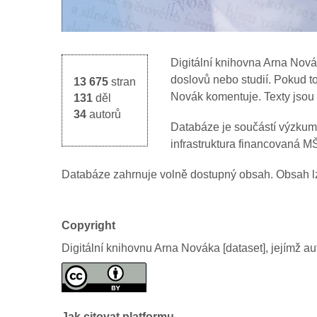
Digitální knihovna Arna Nov
doslovů nebo studií. Pokud to
13 675
stran
Novák komentuje. Texty jsou 
131
děl
34
autorů
Databáze je součástí výzkumn
infrastruktura financovaná 
Databáze zahrnuje volně dostupný obsah. Obsah l
Copyright
Digitální knihovnu Arna Nováka [dataset], jejímž a
Jak citovat platformu