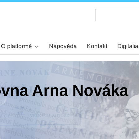
Skip
to
main
content
O platformě
Nápověda
Kontakt
Digitalia
hovna Arna Nováka