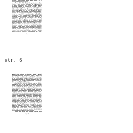
str. 6
Image