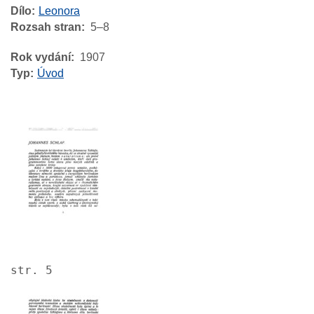
Dílo
Leonora
Rozsah stran
5–8
Rok vydání
1907
Typ
Úvod
Image
str. 5
Image