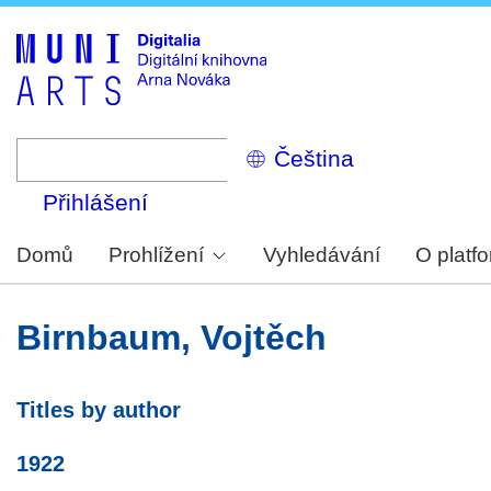
Skip
to
main
content
Select
your
language
Přihlášení
Domů
Prohlížení
Vyhledávání
O platf
Birnbaum, Vojtěch
Titles by author
1922