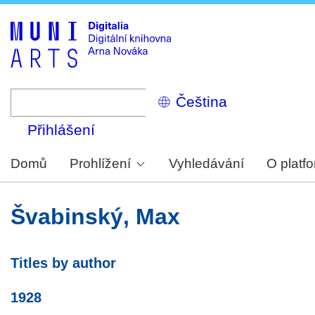
Skip
to
main
content
Select
your
language
Přihlášení
Domů
Prohlížení
Vyhledávání
O platf
Švabinský, Max
Titles by author
1928