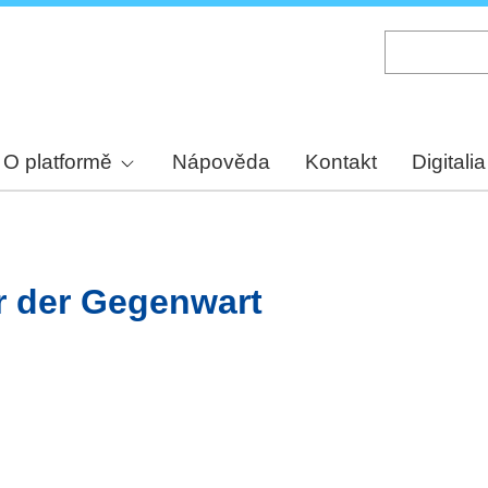
Skip
to
main
content
O platformě
Nápověda
Kontakt
Digitalia
ur der Gegenwart