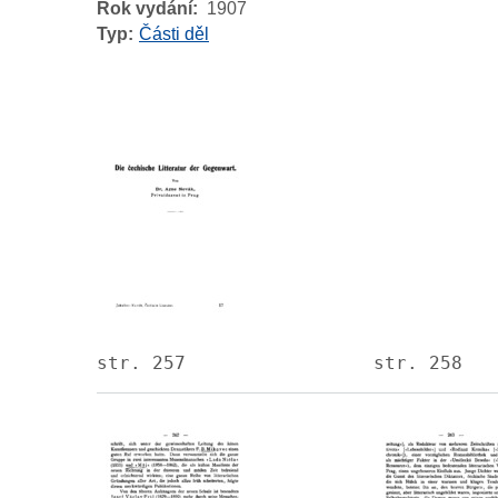
Rok vydání
1907
Typ
Části děl
Image
Image
str. 257
str. 258
Image
Image