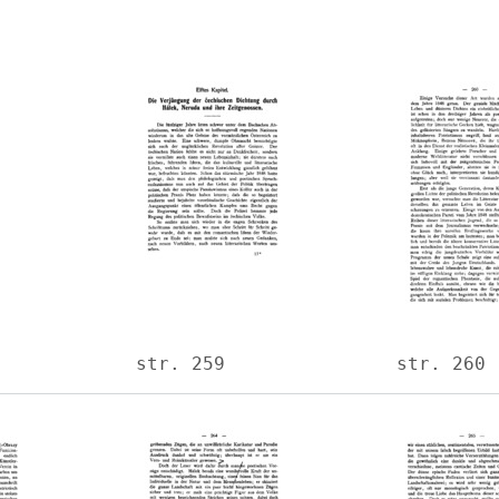
Image
Image
str. 259
str. 260
Image
Image