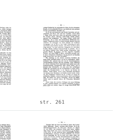
Image
str. 261
Image