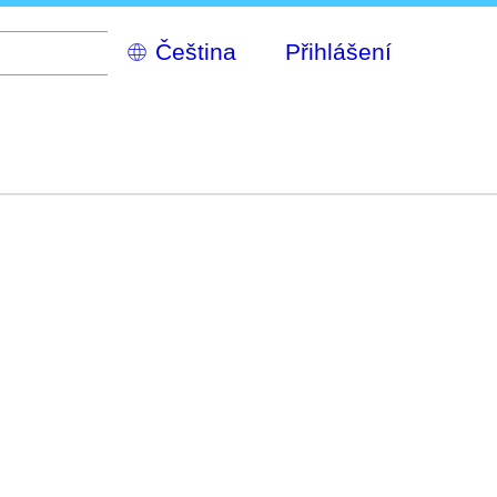
Select
Přihlášení
your
language