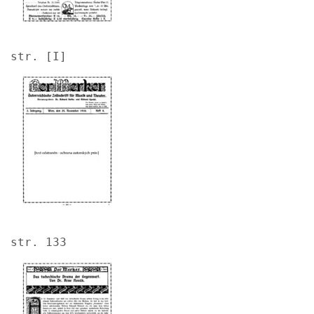
str. [I]
Image
str. 133
Image