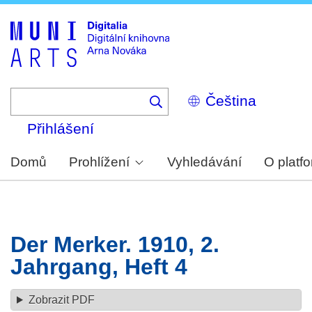
Skip
to
main
content
Select
your
language
Přihlášení
Domů
Prohlížení
Vyhledávání
O platf
Der Merker. 1910, 2.
Jahrgang, Heft 4
Zobrazit PDF