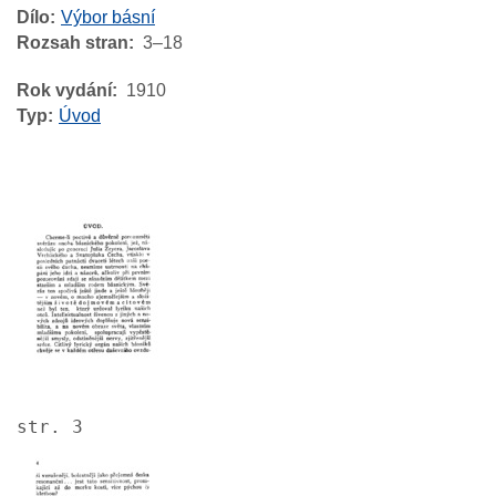
Dílo
Výbor básní
Rozsah stran
3–18
Rok vydání
1910
Typ
Úvod
Image
str. 3
Image