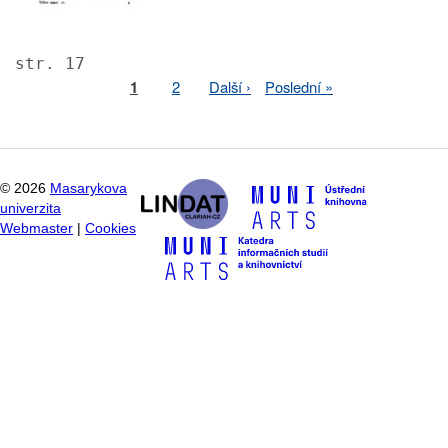
str. 17
Page
1
Page
2
Next
Další ›
Last
Poslední »
Pagination
page
page
©
2026
Masarykova
univerzita
Webmaster
|
Cookies