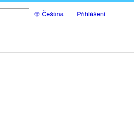
Select
Přihlášení
your
language