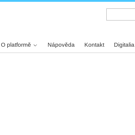
Skip
to
main
content
O platformě
Nápověda
Kontakt
Digitalia